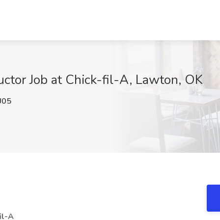
tor Job at Chick-fil-A, Lawton, OK
U05
il-A