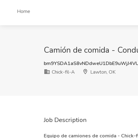
Home
Camión de comida - Conduc
bm9YSDA1aS8vNDdweU1DbE9uWjJ4V
Chick-fil-A
Lawton, OK
Job Description
Equipo de camiones de comida - Chick-f