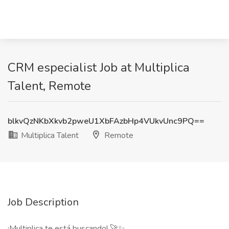
CRM especialist Job at Multiplica
Talent, Remote
blkvQzNKbXkvb2pweU1XbFAzbHp4VUkvUnc9PQ==
Multiplica Talent
Remote
Job Description
¡Multiplica te está buscando! 🚀✨